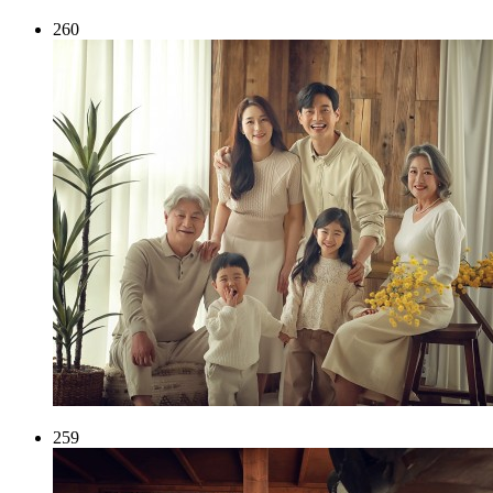
260
259