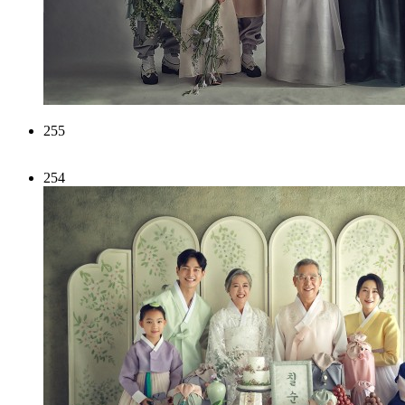
255
254