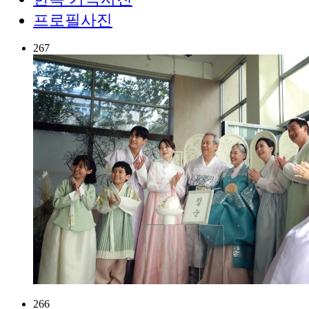
프로필사진
267
266