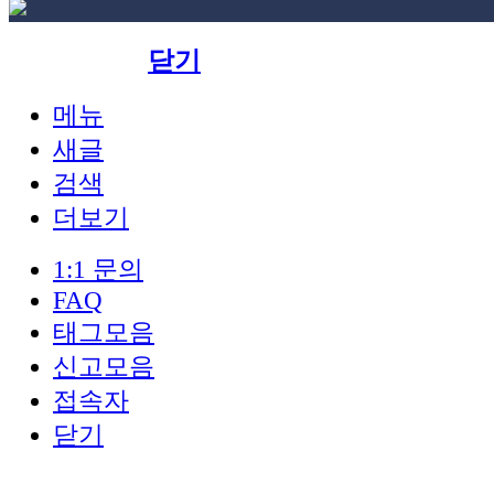
조아패밀리
닫기
메뉴
새글
검색
더보기
1:1 문의
FAQ
태그모음
신고모음
접속자
닫기
로그인
회원가입
정보찾기