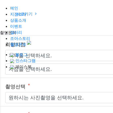
메인
바로가기
지점소개
상품소개
이벤트
갤러리
촬영문의
촬영문의 글쓰기
조아스토리
필수
희망지점
촬영문의
블로그
인스타그램
페이스북
필수
촬영선택