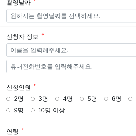
필수
촬영날짜
필수
신청자 정보
필수
신청인원
2명
3명
4명
5명
6명
9명
10명 이상
필수
연령